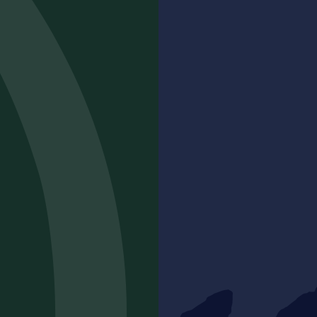
14,80
€
ACHETER