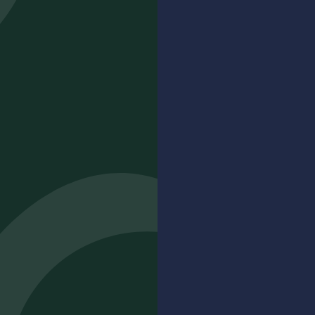
17,50
€
ACHETER