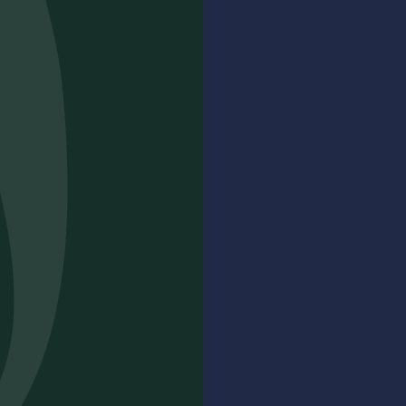
19,00
€
ACHETER