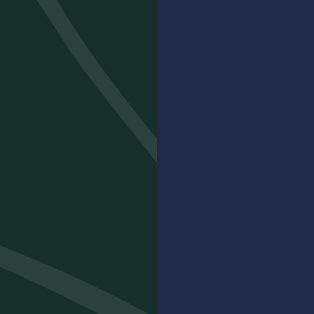
14,80
€
ACHETER