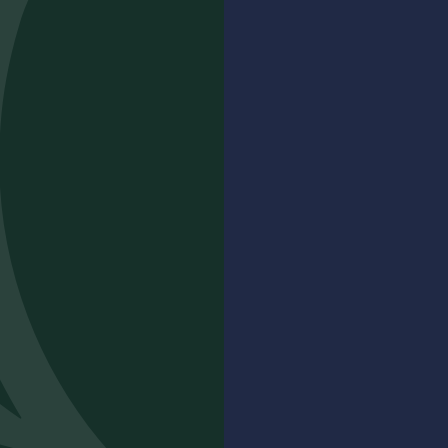
FAMILLE
PLACE
CONNECTEZ-VOUS
LINKEDIN
INSTAGRAM
CHATEAU RÉAL D’OR
3325 Route des Mayons – La Tuilière
83590 GONFARON
+33 (0)4 94 60 00 56