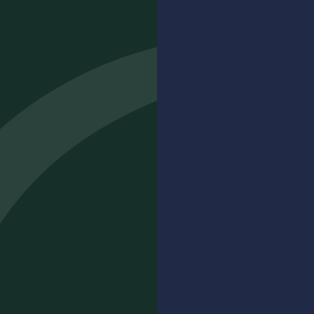
BOUTIQUE
Accueil
NOS
DOMAINES
ET
VINS
DOMAINE
L’HEURE
BLEUE
CHÂTEAU
RÉAL
D’OR
UNE
FAMILLE
VIVRE
L’EXPÉRIENCE
HÉBERGEMENT
CAVE
ET
DÉGUSTATION